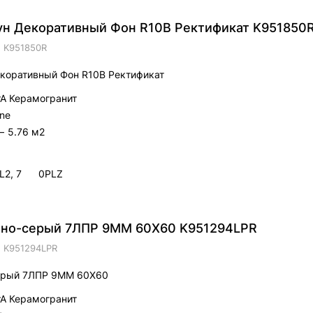
ун Декоративный Фон R10B Ректификат K951850
.
K951850R
коративный Фон R10B Ректификат
trA Керамогранит
ne
—
5.76 м2
L2, 7
0PLZ
мно-серый 7ЛПР 9ММ 60Х60 K951294LPR
.
K951294LPR
ерый 7ЛПР 9ММ 60Х60
trA Керамогранит