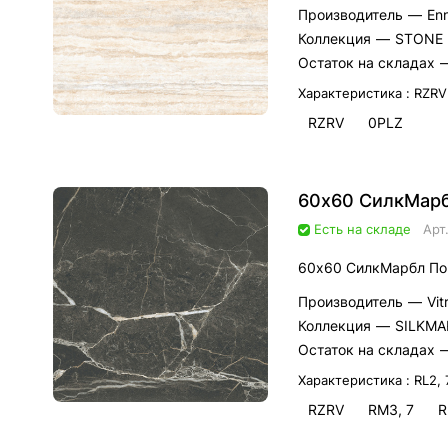
Производитель
—
En
Коллекция
—
STONE
Остаток на складах
Характеристика :
RZRV
RZRV
0PLZ
Есть на складе
Арт
60х60 СилкМарбл По
Производитель
—
Vi
Коллекция
—
SILKMA
Остаток на складах
Характеристика :
RL2, 
RZRV
RM3, 7
R