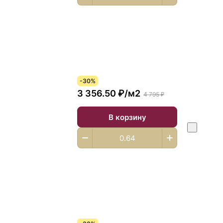
-30%
3 356.50 ₽/
м2
4 795 ₽
В корзину