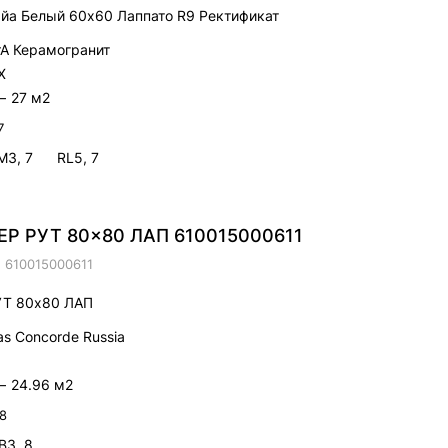
айа Белый 60х60 Лаппато R9 Ректификат
trA Керамогранит
X
—
27 м2
7
M3, 7
RL5, 7
Р РУТ 80x80 ЛАП 610015000611
.
610015000611
Т 80x80 ЛАП
as Concorde Russia
—
24.96 м2
 8
B3, 8