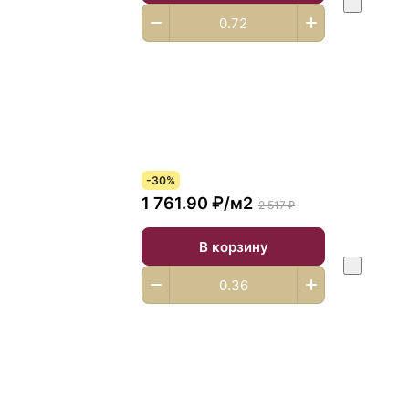
-30%
1 761.90 ₽/
м2
2 517 ₽
В корзину