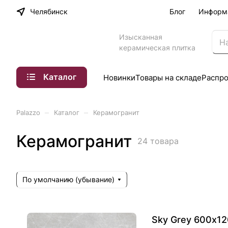
Челябинск
Блог
Информ
Изысканная
керамическая плитка
Каталог
Новинки
Товары на складе
Распр
–
–
Palazzo
Каталог
Керамогранит
Керамогранит
24 товара
По умолчанию (убывание)
Sky Grey 600х1