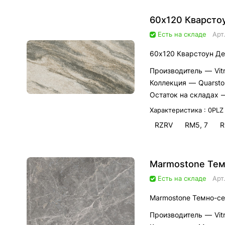
60х120 Кварсто
Есть на складе
Арт
60х120 Кварстоун Де
Производитель
—
Vi
Коллекция
—
Quarsto
Остаток на складах
Характеристика :
0PLZ
RZRV
RM5, 7
R
Marmostone Те
Есть на складе
Арт
Marmostone Темно-с
Производитель
—
Vi