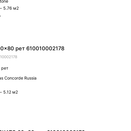
tone
—
5.76 м2
7
0x80 рет 610010002178
10002178
 рет
as Concorde Russia
—
5.12 м2