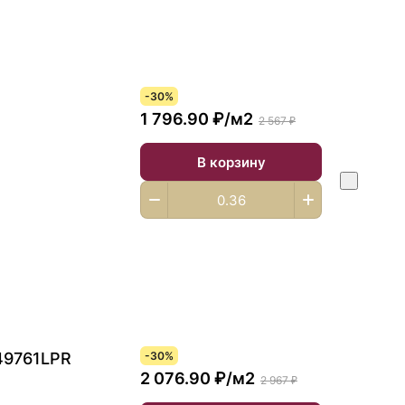
-30%
1 796.90 ₽/
м2
2 567 ₽
В корзину
49761LPR
-30%
2 076.90 ₽/
м2
2 967 ₽