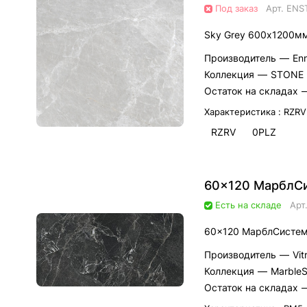
Под заказ
Арт.
ENS
Sky Grey 600х1200м
Производитель
—
En
Коллекция
—
STONE
Остаток на складах
Характеристика :
RZRV
RZRV
0PLZ
60x120 МарблСи
Есть на складе
Арт
60x120 МарблСистем
Производитель
—
Vi
Коллекция
—
Marble
Остаток на складах