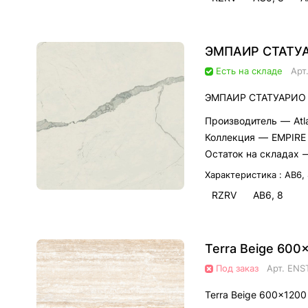
ЭМПАИР СТАТУА
Есть на складе
Арт
ЭМПАИР СТАТУАРИО 
Производитель
—
Atl
Коллекция
—
EMPIRE
Остаток на складах
Характеристика :
AВ6,
RZRV
AВ6, 8
Terra Beige 60
Под заказ
Арт.
ENS
Terra Beige 600x120