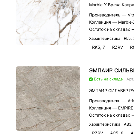
Marble-X Бреча Капр
Производитель
—
Vi
Коллекция
—
Marble-
Остаток на складах
Характеристика :
RL5, 
RK5, 7
RZRV
R
ЭМПАИР СИЛЬВЕ
Есть на складе
Арт
ЭМПАИР СИЛЬВЕР РУ
Производитель
—
Atl
Коллекция
—
EMPIRE
Остаток на складах
Характеристика :
AB3,
RZRV
AC5, 8
A