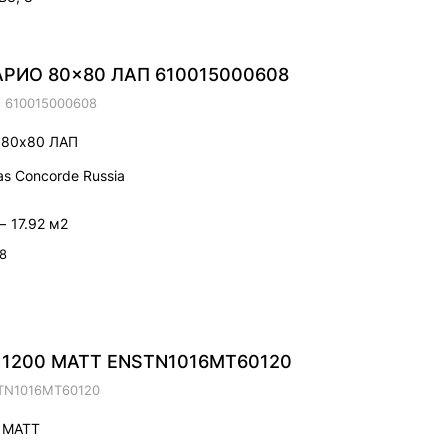
РИО 80x80 ЛАП 610015000608
.
610015000608
80x80 ЛАП
as Concorde Russia
—
17.92 м2
 8
0x1200 MATT ENSTN1016MT60120
TN1016MT60120
0 MATT