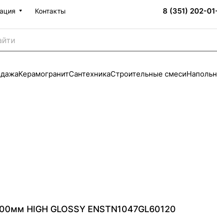
8 (351) 202-01
ация
Контакты
одажа
Керамогранит
Сантехника
Строительные смеси
Напольн
200мм HIGH GLOSSY ENSTN1047GL60120