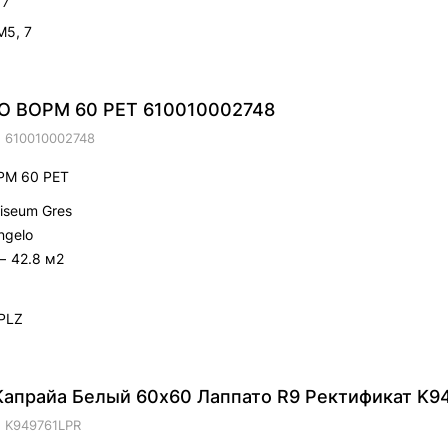
 7
M5, 7
ВОРМ 60 РЕТ 610010002748
.
610010002748
М 60 РЕТ
liseum Gres
ngelo
—
42.8 м2
PLZ
 Капрайа Белый 60х60 Лаппато R9 Ректификат K9
.
K949761LPR