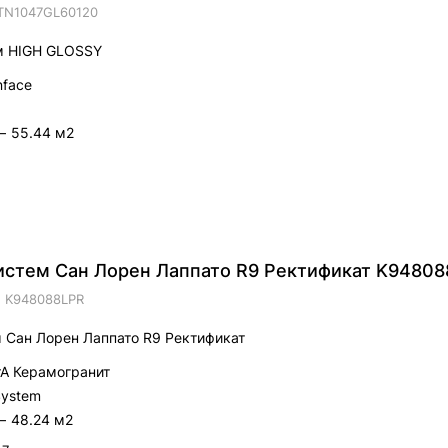
TN1047GL60120
м HIGH GLOSSY
nface
—
55.44 м2
стем Сан Лорен Лаппато R9 Ректификат K9480
.
K948088LPR
 Сан Лорен Лаппато R9 Ректификат
trA Керамогранит
System
—
48.24 м2